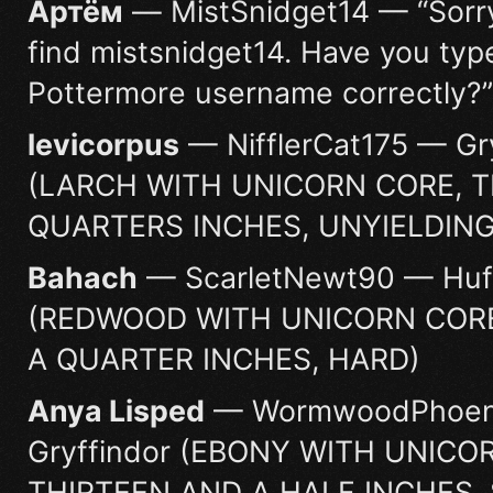
Артём
— MistSnidget14 — “Sorry
find mistsnidget14. Have you type
Pottermore username correctly?”
levicorpus
— NifflerCat175 — Gr
(LARCH WITH UNICORN CORE, 
QUARTERS INCHES, UNYIELDING
Bahach
— ScarletNewt90 — Huff
(REDWOOD WITH UNICORN CORE
A QUARTER INCHES, HARD)
Anya Lisped
— WormwoodPhoen
Gryffindor (EBONY WITH UNICO
THIRTEEN AND A HALF INCHES,