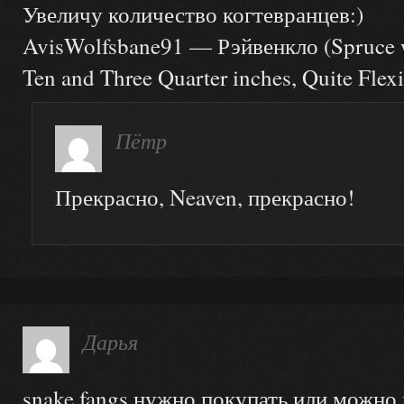
Увеличу количество когтевранцев:)
AvisWolfsbane91 — Рэйвенкло (Spruce w
Ten and Three Quarter inches, Quite Flexi
Пётр
Прекрасно, Neaven, прекрасно!
Дарья
snake fangs нужно покупать или можно 