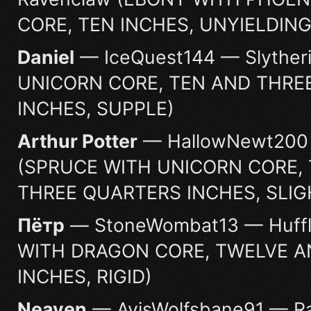
CORE, TEN INCHES, UNYIELDING
Daniel
— IceQuest144 — Slyther
UNICORN CORE, TEN AND THRE
INCHES, SUPPLE)
Arthur Potter
— HallowNewt200 
(SPRUCE WITH UNICORN CORE,
THREE QUARTERS INCHES, SLIG
Пётр
— StoneWombat13 — Huffl
WITH DRAGON CORE, TWELVE A
INCHES, RIGID)
Neaven
— AvisWolfsbane91 — R