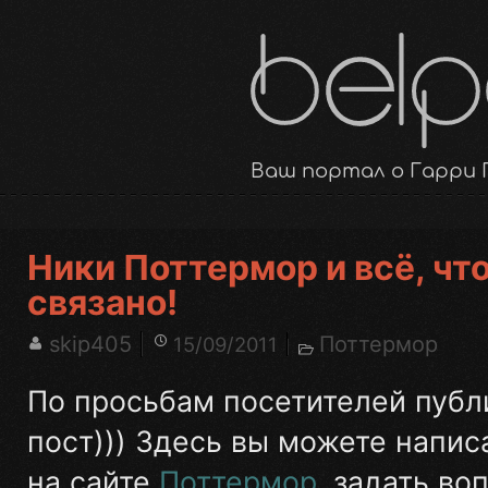
Ваш портал о Гарри 
Ники Поттермор и всё, что
связано!
skip405
Поттермор
15/09/2011
По просьбам посетителей пуб
пост))) Здесь вы можете напис
на сайте
Поттермор
, задать во