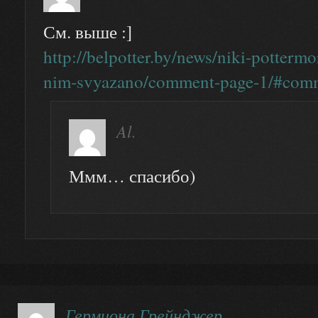
См. выше :]
http://belpotter.by/news/niki-pottermo
nim-svyazano/comment-page‑1/#com
Al.
Ммм… спасибо)
Гермиона Грейнджер