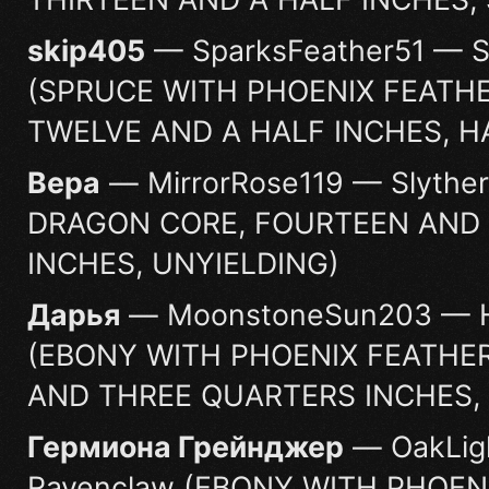
skip405
— SparksFeather51 — Sl
(SPRUCE WITH PHOENIX FEATHE
TWELVE AND A HALF INCHES, H
Вера
— MirrorRose119 — Slyther
DRAGON CORE, FOURTEEN AND
INCHES, UNYIELDING)
Дарья
— MoonstoneSun203 — Hu
(EBONY WITH PHOENIX FEATHER
AND THREE QUARTERS INCHES,
Гермиона Грейнджер
— OakLig
Ravenclaw (EBONY WITH PHOEN