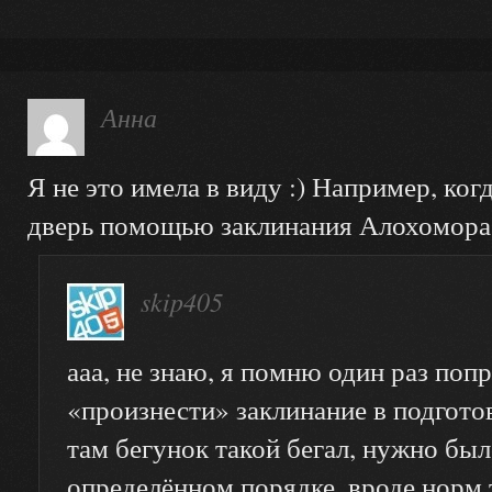
Анна
Я не это имела в виду :) Например, ко
дверь помощью заклинания Алохомора
skip405
ааа, не знаю, я помню один раз поп
«произнести» заклинание в подготов
там бегунок такой бегал, нужно был
определённом порядке, вроде норм 