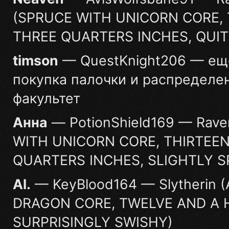
(SPRUCE WITH UNICORN CORE,
THREE QUARTERS INCHES, QUIT
timson
— QuestKnight206 — ещ
покупка палочки и распределе
факультет
Анна
— PotionShield169 — Rave
WITH UNICORN CORE, THIRTEE
QUARTERS INCHES, SLIGHTLY S
Al.
— KeyBlood164 — Slytherin 
DRAGON CORE, TWELVE AND A H
SURPRISINGLY SWISHY)